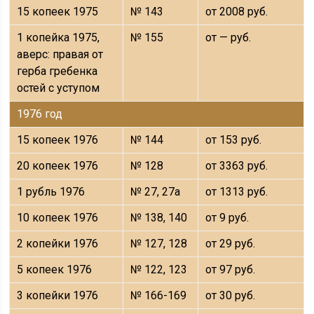
15 копеек 1975
№ 143
от 2008 руб.
1 копейка 1975,
№ 155
от — руб.
аверс: правая от
герба гребенка
остей с уступом
1976 год
15 копеек 1976
№ 144
от 153 руб.
20 копеек 1976
№ 128
от 3363 руб.
1 рубль 1976
№ 27, 27а
от 1313 руб.
10 копеек 1976
№ 138, 140
от 9 руб.
2 копейки 1976
№ 127, 128
от 29 руб.
5 копеек 1976
№ 122, 123
от 97 руб.
3 копейки 1976
№ 166-169
от 30 руб.