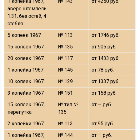
1 копейка 1967,
№ 143
от 4250 руб.
аверс штемпель
1.31, без остей, 4
стебля
5 копеек 1967
№ 113
от 1746 руб.
15 копеек 1967
№ 135
от 905 руб.
20 копеек 1967
№ 117
от 1433 руб.
1 копейка 1967
№ 145
от 78 руб.
10 копеек 1967
№ 129
от 1337 руб.
3 копейки 1967
№ 151
от 158 руб.
15 копеек 1967,
№ тип №
от — руб.
перепутка
135
2 копейки 1967
№ 113
от 95 руб.
1 копейка 1967,
№ 144
от — руб.