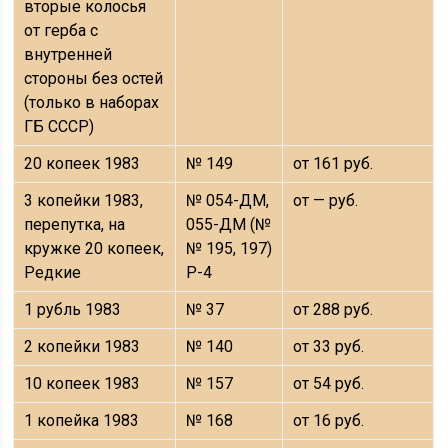
вторые колосья
от герба с
внутренней
стороны без остей
(только в наборах
ГБ СССР)
20 копеек 1983
№ 149
от 161 руб.
3 копейки 1983,
№ 054-ДМ,
от — руб.
перепутка, на
055-ДМ (№
кружке 20 копеек,
№ 195, 197)
Редкие
Р-4
1 рубль 1983
№ 37
от 288 руб.
2 копейки 1983
№ 140
от 33 руб.
10 копеек 1983
№ 157
от 54 руб.
1 копейка 1983
№ 168
от 16 руб.