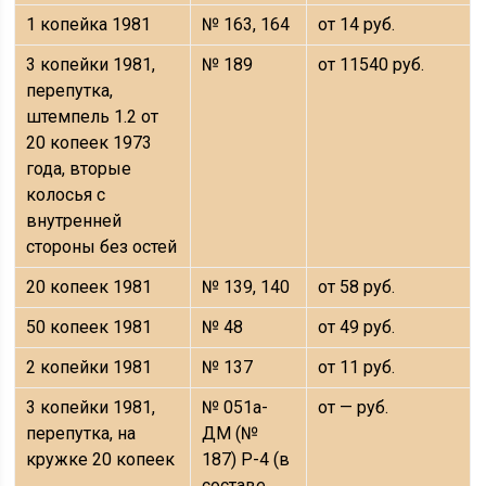
1 копейка 1981
№ 163, 164
от 14 руб.
3 копейки 1981,
№ 189
от 11540 руб.
перепутка,
штемпель 1.2 от
20 копеек 1973
года, вторые
колосья с
внутренней
стороны без остей
20 копеек 1981
№ 139, 140
от 58 руб.
50 копеек 1981
№ 48
от 49 руб.
2 копейки 1981
№ 137
от 11 руб.
3 копейки 1981,
№ 051а-
от — руб.
перепутка, на
ДМ (№
кружке 20 копеек
187) Р-4 (в
составе