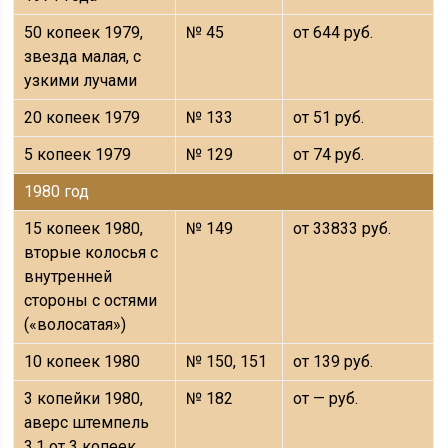
50 копеек 1979,
№ 45
от 644 руб.
звезда малая, с
узкими лучами
20 копеек 1979
№ 133
от 51 руб.
5 копеек 1979
№ 129
от 74 руб.
1980 год
15 копеек 1980,
№ 149
от 33833 руб.
вторые колосья с
внутренней
стороны с остями
(«волосатая»)
10 копеек 1980
№ 150, 151
от 139 руб.
3 копейки 1980,
№ 182
от — руб.
аверс штемпель
3.1 от 3 копеек