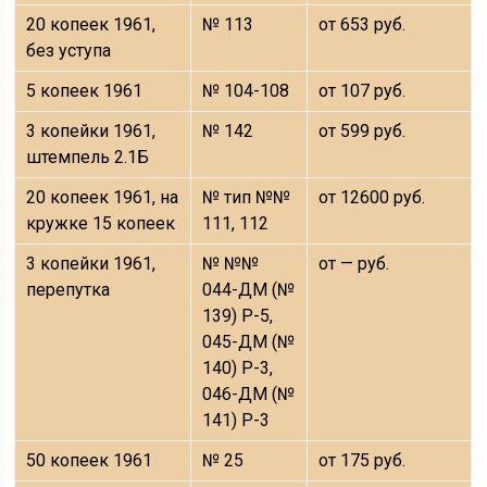
20 копеек 1961,
№ 113
от 653 руб.
без уступа
5 копеек 1961
№ 104-108
от 107 руб.
3 копейки 1961,
№ 142
от 599 руб.
штемпель 2.1Б
20 копеек 1961, на
№ тип №№
от 12600 руб.
кружке 15 копеек
111, 112
3 копейки 1961,
№ №№
от — руб.
перепутка
044-ДМ (№
139) Р-5,
045-ДМ (№
140) Р-3,
046-ДМ (№
141) Р-3
50 копеек 1961
№ 25
от 175 руб.