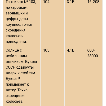
То же, что № 103,
104
3.1Б
16-208
но «тройка»,
зёрнышки и
цифры даты
крупнее, точка
скрещения
колосьев
приподнята.
Солнце с
105
4.1Б
600-
небольшим
28000
венчиком. Буквы
СССР сдвинуты
вверх к стеблям.
Буква Р
примыкает к
витку. Точка
скрещения
колосьев