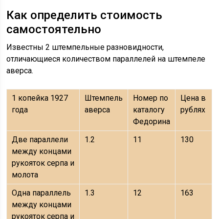
Как определить стоимость
самостоятельно
Известны 2 штемпельные разновидности,
отличающиеся количеством параллелей на штемпеле
аверса.
1 копейка 1927
Штемпель
Номер по
Цена в
года
аверса
каталогу
рублях
Федорина
Две параллели
1.2
11
130
между концами
рукояток серпа и
молота
Одна параллель
1.3
12
163
между концами
рукояток серпа и