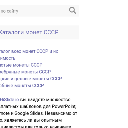
Каталоги монет СССР
талог всех монет СССР и их
оимость
лотые монеты СССР
ребряные монеты СССР
дкие и ценные монеты СССР
обные монеты СССР
HiSlide.io
вы найдете множество
сплатных шаблонов для PowerPoint,
note и Google Slides. Независимо от
го, являетесь ли вы опытным
ециалистом или только начинаете