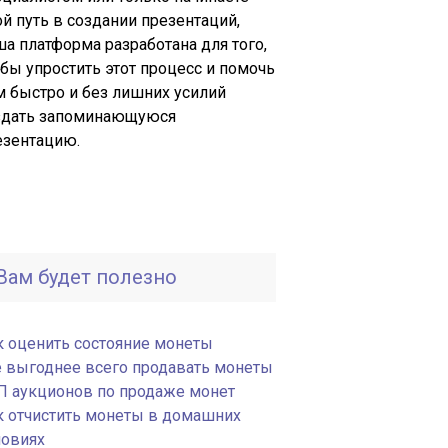
й путь в создании презентаций,
ша платформа разработана для того,
обы упростить этот процесс и помочь
м быстро и без лишних усилий
здать запоминающуюся
езентацию.
Вам будет полезно
к оценить состояние монеты
е выгоднее всего продавать монеты
П аукционов по продаже монет
к отчистить монеты в домашних
ловиях