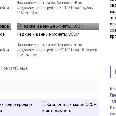
Название монеты и особенности № по
сво
пейки
Федорину Цена в руб. за XF 1961 год 1 рубль
на
1961 № 13 от...
чт
Монеты СССР
18.06.2019
ва
со
дов
Редкие и ценные монеты СССР
пр
Название монеты и особенности № по
пейки
Федорину Цена в руб. за XF 1921 год 15 копеек
1921 № 1 от...
Показать ещё
Ка
Гд
ТО
Ка
ус