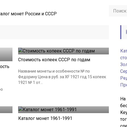
алог монет России и СССР
Монеты СССР
18.06.2019
Ка
ст
Стоимость копеек СССР по годам
Зо
мость
Се
Название монеты и особенности № по
Федорину Цена в руб. за XF 1921 год 15 копеек
Ре
1921 № 1 от...
о
Пр
ро
На
Монеты СССР
18.06.2019
бе
Key
Каталог монет 1961-1991
то
сп