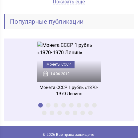
Показать ещё
Популярные публикации
СССР
Монеты СССР
Полезное
2019
14.06.2019
11.06.2019
 монеты СССР
Монета СССР 1 рубль «1870-
Где выгодно про
1970 Ленин»
© 2026 Все права защищены.