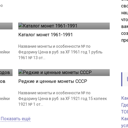
ро
сво
на
Монеты СССР
18.06.2019
чт
ва
со
Каталог монет 1961-1991
пр
Название монеты и особенности № по
пейки
Федорину Цена в руб. за XF 1961 год 1 рубль
1961 № 13 от...
Монеты СССР
18.06.2019
дов
Редкие и ценные монеты СССР
Название монеты и особенности № по
Ка
пейки
Федорину Цена в руб. за XF 1921 год 15 копеек
1921 № 1 от...
Гд
ТО
Показать ещё
Ка
ус