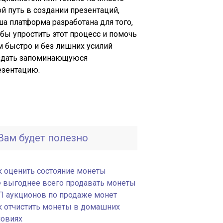
й путь в создании презентаций,
ша платформа разработана для того,
обы упростить этот процесс и помочь
м быстро и без лишних усилий
здать запоминающуюся
езентацию.
Вам будет полезно
к оценить состояние монеты
е выгоднее всего продавать монеты
П аукционов по продаже монет
к отчистить монеты в домашних
ловиях