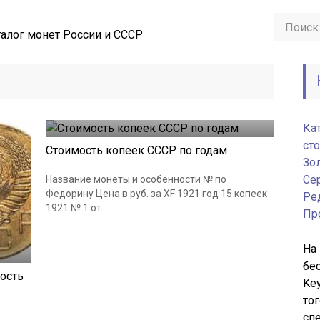
алог монет России и СССР
Монеты СССР
18.06.2019
Ка
ст
Стоимость копеек СССР по годам
Зо
Се
Название монеты и особенности № по
Федорину Цена в руб. за XF 1921 год 15 копеек
Ре
1921 № 1 от...
Пр
На
бе
мость
Key
то
сп
о