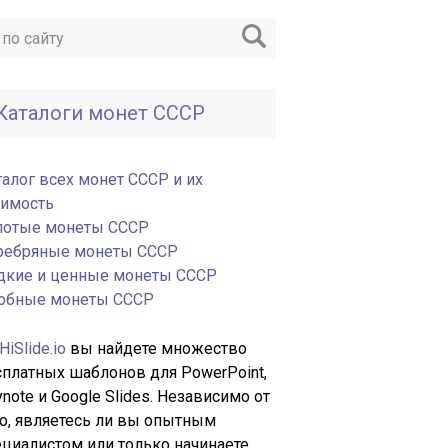
Каталоги монет СССР
талог всех монет СССР и их
оимость
лотые монеты СССР
ребряные монеты СССР
дкие и ценные монеты СССР
обные монеты СССР
HiSlide.io
вы найдете множество
сплатных шаблонов для PowerPoint,
note и Google Slides. Независимо от
го, являетесь ли вы опытным
ециалистом или только начинаете