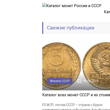
Кат
Свежие публикации
Монеты СССР
18.06.2019
Каталог всех монет СССР и их стои
РСФСР, потом СССР – страна с бурно
развивающимися событиями. Как быстр